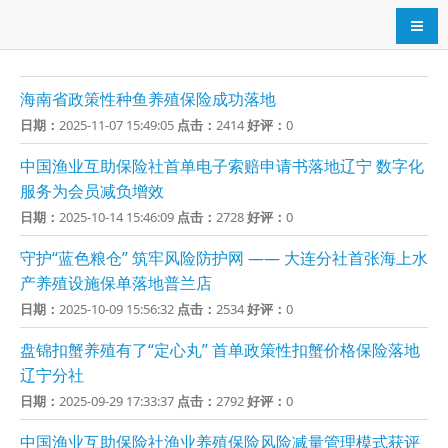
导航
海南省政策性种鱼养殖保险成功落地
日期：
2025-11-07 15:49:05
点击：
2414
好评：
0
中国渔业互助保险社首单电子索赔申请书落地辽宁 数字化
服务为会员减负增效
日期：
2025-10-14 15:46:09
点击：
2728
好评：
0
守护“蓝色粮仓” 筑牢风险防护网 —— 大连分社首张海上水
产养殖设施保单落地普兰店
日期：
2025-10-09 15:56:32
点击：
2534
好评：
0
盘锦扣蟹养殖有了“定心丸” 首单政策性扣蟹价格保险落地
辽宁分社
日期：
2025-09-29 17:33:37
点击：
2792
好评：
0
中国渔业互助保险社渔业养殖保险风险减量管理模式获评