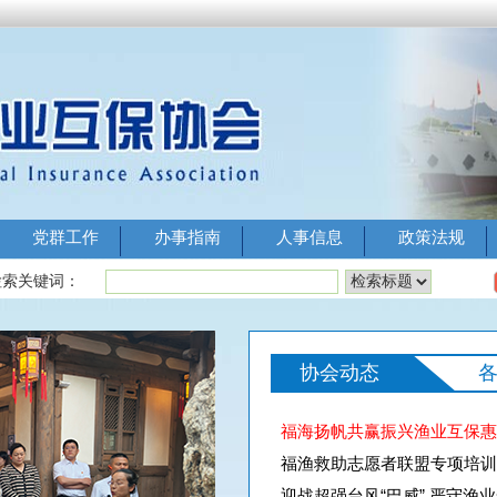
党群工作
办事指南
人事信息
政策法规
检索关键词：
协会动态
福海扬帆共赢振兴渔业互保惠护渔家——2
福渔救助志愿者联盟专项培训
迎战超强台风“巴威” 严守渔业安