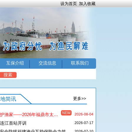
设为首页
加入收藏
互保介绍
交流信息
联系我们
搜索
各地简讯
更多>>
NEW
026年福鼎市太姥山镇开捕盛典隆重举行
2026-08-04
连江首站开训
2026-07-17
全防线福建渔业互助保险全力筑牢防台屏障
2026-07-10