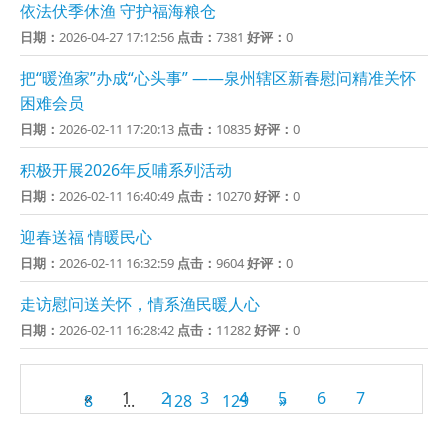
依法伏季休渔 守护福海粮仓
日期：
2026-04-27 17:12:56
点击：
7381
好评：
0
把“暖渔家”办成“心头事” ——泉州辖区新春慰问精准关怀
困难会员
日期：
2026-02-11 17:20:13
点击：
10835
好评：
0
积极开展2026年反哺系列活动
日期：
2026-02-11 16:40:49
点击：
10270
好评：
0
迎春送福 情暖民心
日期：
2026-02-11 16:32:59
点击：
9604
好评：
0
走访慰问送关怀，情系渔民暖人心
日期：
2026-02-11 16:28:42
点击：
11282
好评：
0
«
1
2
3
4
5
6
7
8
...
128
129
»