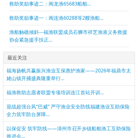
救助奖励事迹二：闽龙渔65683船舶...
救助奖励事迹一：闽连渔60288等2艘渔船...
渔船触礁倾斜---福渔联盟成员石狮市祥芝渔港义务救援
协会紧急援手扶正...
最近关注
福海扬帆共赢振兴渔业互保惠护渔家——2026年福鼎市太
姥山镇开捕盛典隆重举行...
福渔救助志愿者联盟专项培训连江首站开训...
迎战超强台风“巴威” 严守渔业安全防线福建渔业互助保险
全力筑牢防台屏障...
以保促安 筑牢防线——漳州市召开乡镇船舶渔工互助保险
推进会...