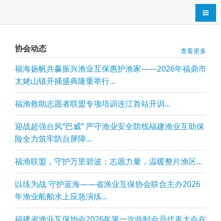
导航
协会动态
查看更多
福海扬帆共赢振兴渔业互保惠护渔家——2026年福鼎市
太姥山镇开捕盛典隆重举行...
福渔救助志愿者联盟专项培训连江首站开训...
迎战超强台风“巴威” 严守渔业安全防线福建渔业互助保
险全力筑牢防台屏障...
福渔联盟，守护万里碧波；志愿力量，温暖整片渔区...
以练为战 守护蓝海——省渔业互保协会联合主办2026
年渔业船舶水上应急演练...
福建省渔业互保协会2026年第一次临时会员代表大会在