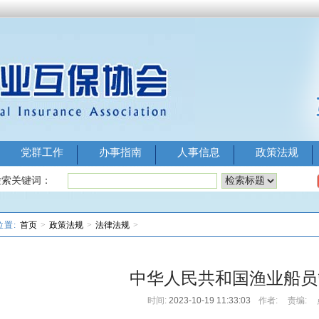
党群工作
办事指南
人事信息
政策法规
Image 1
Image 2
Image 3
Image 
检索关键词：
位置:
首页
>
政策法规
>
法律法规
>
中华人民共和国渔业船员
时间:
2023-10-19 11:33:03
作者:
责编: