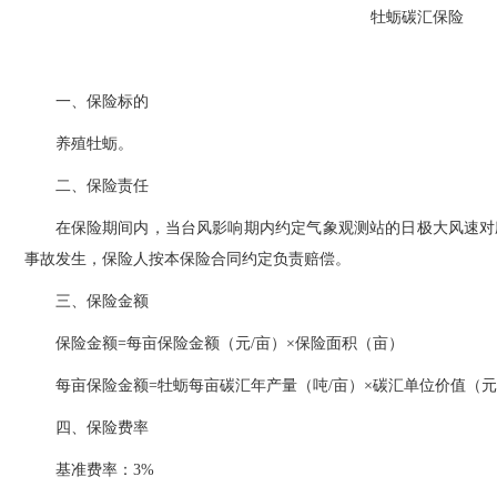
牡蛎碳汇保险
一、保险标的
养殖牡蛎。
二、保险责任
在保险期间内，当
台风影响期内约定气象观测站的日极大风速对
事故发生，保险人按本保险合同约定负责赔偿。
三、保险金额
保险金额
=每亩保险金额（元/亩）×保险面积（亩）
每亩保险金额
=牡蛎每亩碳汇年产量（吨/亩）×碳汇单位价值（元
四、保险费率
基准费率：
3%