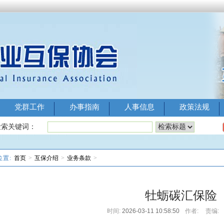
党群工作
办事指南
人事信息
政策法规
Image 1
Image 2
Image 3
Image 
检索关键词：
位置:
首页
>
互保介绍
>
业务条款
>
牡蛎碳汇保险
时间:
2026-03-11 10:58:50
作者:
责编: