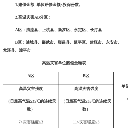
1.
赔偿金额
=单位赔偿金额×投保
份数
。
2.高温灾害AB分区：
A区：清流县、上杭县、新罗区、永定区、长汀县
B区：浦城县、邵武市、顺昌县、延平区、建瓯市、永安市、
尤溪县、漳平市
高温灾害单位赔偿金额表
A区
B区
单
高温灾害强度
高温灾害强度
（日最高气温≥35℃的连续天
（日最高气温≥35℃的连续天
数）
数）
7>灾害强度≥3
11>灾害强度≥3