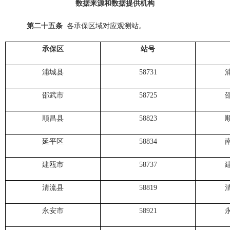
数据来源和数据提供机构
第二十
五
条
各承保区域对应观测站。
承保区
站号
浦城县
58731
邵武市
58725
顺昌县
58823
延平区
58834
建瓯市
58737
清流县
58819
永安市
58921