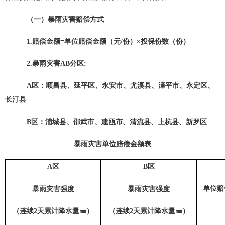
（一）暴雨灾害赔偿方式
1.
赔偿金额
=单位赔偿金额（元/份）×投保份数（份）
2.暴雨灾害AB分区:
A区：顺昌县、延平区、永安市、尤溪县、漳平市、永定区、
长汀县
B区：浦城县、邵武市、建瓯市、清流县、上杭县、新罗区
暴雨灾害单位赔偿金额表
A区
B区
单位赔
暴雨灾害强度
暴雨灾害强度
（连续2天累计降水量㎜）
（连续2天累计降水量㎜）