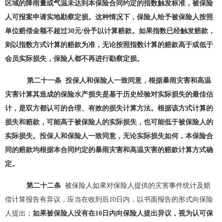
区域的降雨量或气温未达到本保险合同约定的指数触发标准，被保险
人可报案申请实地勘察定损。这种情况下，保险人给予被保险人按照
单位赔偿金额不超过
30元/份予以计算赔款。如果指数已经触发赔款，
则以指数方式计算的赔款为准，无论按照指数计算的赔款高于或低于
会员实际损失，保险人都不再进行勘察定损。
第二十
一
条
投保人和保险人一致同意，根据
暴雨灾害
和
高温
灾害
计算其造成的保险水产损失是基于历史经验对实际损失的最佳估
计，是双方都认可的合理、有效的损失计算方法。根据该方式计算的
损失和赔款，可能高于被保险人的实际损失，也可能低于被保险人的
实际损失。投保人和保险人一致同意，无论实际损失如何，本保险合
同的赔款均根据本合同约定的
暴雨灾害
和
高温灾害
的赔款计算方式确
定。
第二十
二
条
被保险人如果对保险人提供的灾害
事件统计及赔
偿计算报告有异议，应当在收到后
10日内，以书面报告的形式向保险
人提出；
如果被保险人没有在
10日内向保险人提出异议，视为认可保