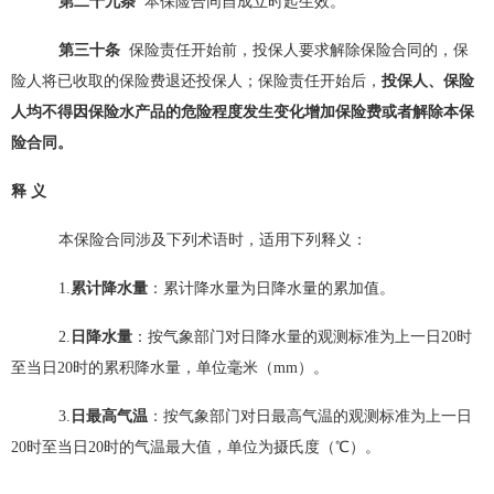
第二十
九
条
本保险合同自成立时起生效。
第
三
十条
保险责任开始前，投保人要求解除保险合同的，保
险人将已收取的保险费退还投保人；保险责任开始后，
投保人、保险
人均不得因保险水产
品
的危险程度发生变化增加保险费或者解除本保
险合同。
释
义
本保险合同涉及下列术语时，适用下列释义：
1.
累计降水量
：累计降水量为日降水量的累加值。
2.
日降
水
量
：
按气象部门对日降水量的观测标准为上一日
20时
至当日20时的累积降水量，单位毫米（mm）。
3.
日最高气温
：
按气象部门对日最高气温的观测标准为上一日
20时至当日20时的气温最大值，单位为摄氏度（℃）。