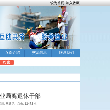
设为首页
加入收藏
互保介绍
交流信息
联系我们
4
搜索
业局离退休干部
责编:
王建风
点击:
12472 次