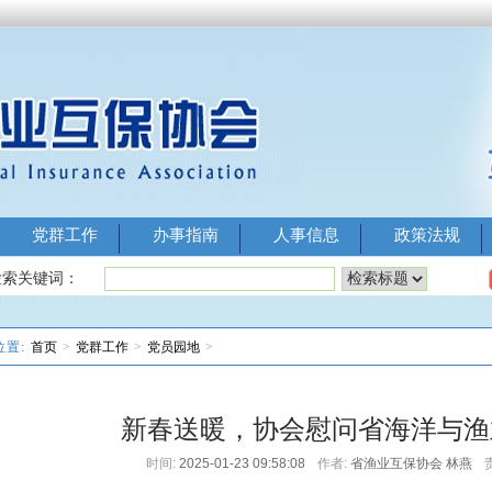
党群工作
办事指南
人事信息
政策法规
Image 1
Image 2
Image 3
Image 
检索关键词：
位置:
首页
>
党群工作
>
党员园地
>
undefined
新春送暖，协会慰问省海洋与渔
undefined
时间:
2025-01-23 09:58:08
作者:
省渔业互保协会 林燕
4/4